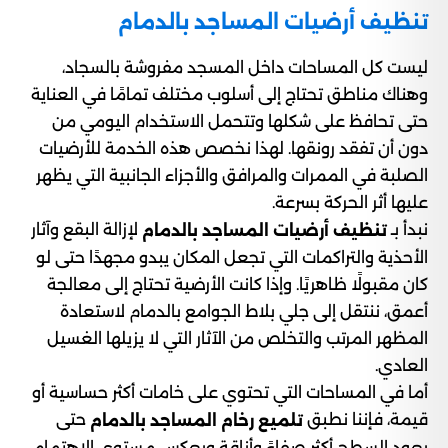
تنظيف أرضيات المساجد بالدمام
ليست كل المساحات داخل المسجد مفروشة بالسجاد،
وهناك مناطق تحتاج إلى أسلوب مختلف تمامًا في العناية
حتى تحافظ على شكلها وتتحمل الاستخدام اليومي من
دون أن تفقد رونقها. لهذا نخصص هذه الخدمة للأرضيات
الصلبة في الممرات والمرافق والأجزاء الجانبية التي يظهر
عليها أثر الحركة بسرعة.
نبدأ بـ
لإزالة البقع وآثار
تنظيف أرضيات المساجد بالدمام
الأحذية والتراكمات التي تجعل المكان يبدو مجهدًا حتى لو
كان مقبولًا ظاهريًا. وإذا كانت الأرضية تحتاج إلى معالجة
أعمق، ننتقل إلى جلي بلاط الجوامع بالدمام لاستعادة
المظهر المرتب والتخلص من الآثار التي لا يزيلها الغسيل
العادي.
أما في المساحات التي تحتوي على خامات أكثر حساسية أو
قيمة، فإننا نطبق
حتى
تلميع رخام المساجد بالدمام
يعود السطح أكثر صفاءً وأناقة ويعكس مستوى الاهتمام