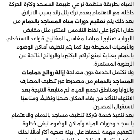
المياه بطريقة منظمة تراعي طبيعة المسجد وكثرة الحركة
داخله، مع الاهتمام بعدم ترك بلل زائد يسبب الانزلاق.
بعد ذلك يتم
من
تعقيم دورات مياه المساجد
بالدمام
خلال التركيز على نقاط التلامس المتكرر مثل مقابض
الأبواب، صنابير المياه، المغاسل، المفاتيح، قواعد الاستخدام،
والأرضيات المحيطة بها. كما يتم تنظيف أماكن الوضوء
بالدمام بعناية لمنع تراكم البكتيريا والروائح الناتجة عن
الرطوبة المستمرة.
ولا تكتمل الخدمة دون معالجة
إزالة روائح حمامات
من مصدرها عبر تنظيف المصارف
المساجد بالدمام
والزوايا ومناطق تجمع المياه، ثم متابعة النتيجة بعد
الانتهاء للتأكد من بقاء المكان صحيًا ونظيفًا ومناسبًا
لاستقبال المصلين.
بعد تنفيذ خدمة شركة تنظيف مساجد بالدمام والاهتمام
بالسجاد ودورات المياه وأماكن الوضوء، تبقى خطوة
التعقيم مهمة للحفاظ على بيئة صحية أكثر أمانًا، لذلك