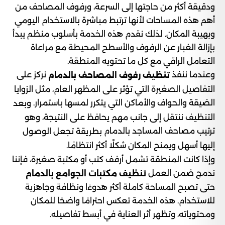
ودقيقة أكثر من حاجتها إلى السرعة، ورفوف المصاحف من
أهم هذه المساحات لأنها ترتبط مباشرة بالاستخدام اليومي
وبهيبة المكان. لذلك نقدم هذه الخدمة بأسلوب منظم يبدأ
بإزالة الغبار عن الرفوف والأسطح المحيطة مع مراعاة
التعامل الراقي مع كل ما تحتويه المنطقة.
وعندما ننفذ
نركز على
تنظيف رفوف المصاحف بالدمام
التفاصيل الصغيرة التي تؤثر على المظهر العام، مثل الزوايا
الضيقة والحواف والأماكن التي يتكرر لمسها باستمرار.
وبعد
التنظيف ننتقل إلى جانب مهم يحافظ على النتيجة، وهو
ترتيب مصاحف المساجد بالدمام
بطريقة تجعل الوصول
إليها أسهل ويمنح المكان شكلًا أكثر انتظامًا.
وإذا كانت المنطقة تشمل أرفف كتب أو مكتبة صغيرة، فإننا
ندمج ضمن العمل
تنظيف مكتبات الجوامع بالدمام
حتى تصبح المساحة كاملة أكثر هدوءًا ونظافة وجاهزية
للاستخدام. هذه الخدمة تعكس احترامًا واضحًا للمكان
ومحتوياته، وتظهر أثر العناية في أبسط تفاصيله.