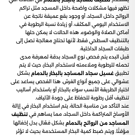
تظهر فيها مشكلات واضحة داخل المسجد مثل تراكم
الروائح داخل السجاد، أو وجود بقع عميقة ناتجة عن
الاستخدام اليومي المكثف، أو زيادة نسبة الرطوبة في
أماكن الصلاة والوضوء. هذه الحالات لا يمكن حلها
بالتنظيف السطحي فقط، لأنها تحتاج معالجة تصل إلى
طبقات السجاد الداخلية.
قبل البدء يتم فحص نوع السجاد بدقة لمعرفة مدى
تحمله للرطوبة وملاءمته لاستخدام البخار، حيث لا يتم
تطبيق
بشكل
غسيل سجاد المساجد بالبخار بالدمام
عشوائي على جميع أنواع الفرش. هذا الفحص يساعد على
اختيار الطريقة الأنسب سواء بالبخار أو باستخدام أساليب
تنظيف أقل رطوبة للحفاظ على جودة الألياف.
عند التأكد من مناسبة الحالة، يتم استخدام البخار في إزالة
الأوساخ المتراكمة داخل السجاد، مما يساهم في
تنظيف
بشكل فعّال بدل إخفائها
المساجد من الروائح
بالدمام
مؤقتًا. ويتم ضبط كمية البخار المستخدمة بحيث لا تؤثر