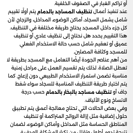
أو تراكم الغبار في الصفوف الخلفية.
عند تنفيذ أعمال
يتم أولًا تقييم
تنظيف المساجد بالدمام
شامل يشمل السجاد، أماكن الوضوء، المداخل، والزجاج، لأن
كل جزء داخل المسجد يحتاج طريقة مختلفة في التنظيف.
هذا التقييم يحدد هل نحتاج إلى تنظيف عادي أو تنظيف
عميق أو تعقيم شامل حسب حالة الاستخدام الفعلي
للمسجد وكثافة المصلين.
من أهم عناصر الجودة أيضًا التعامل مع المسجد بطريقة لا
تعطل الصلاة، لذلك يتم تقسيم العمل على مراحل زمنية
مناسبة تضمن استمرار الاستخدام الطبيعي دون إزعاج. كما
يتم اختيار طريقة التنظيف المناسبة للسجاد سواء شفط
جاف أو
حسب درجة
تنظيف مساجد بالبخار بالدمام
الاتساخ ونوع الألياف.
وفي بعض الحالات التي تحتاج معالجة أعمق يتم تطبيق
حلول إضافية مثل إزالة الروائح المتراكمة أو تنظيف
المناطق الحساسة مثل المداخل وأماكن الوضوء، لضمان
نتيجة تدوم أطول وتقلل من تكرار المشكلة. الهدف في