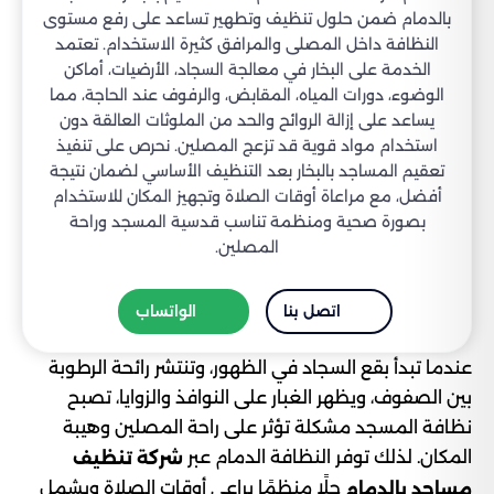
بالدمام ضمن حلول تنظيف وتطهير تساعد على رفع مستوى
النظافة داخل المصلى والمرافق كثيرة الاستخدام. تعتمد
الخدمة على البخار في معالجة السجاد، الأرضيات، أماكن
الوضوء، دورات المياه، المقابض، والرفوف عند الحاجة، مما
يساعد على إزالة الروائح والحد من الملوثات العالقة دون
استخدام مواد قوية قد تزعج المصلين. نحرص على تنفيذ
تعقيم المساجد بالبخار بعد التنظيف الأساسي لضمان نتيجة
أفضل، مع مراعاة أوقات الصلاة وتجهيز المكان للاستخدام
بصورة صحية ومنظمة تناسب قدسية المسجد وراحة
المصلين.
اتصل بنا
الواتساب
عندما تبدأ بقع السجاد في الظهور، وتنتشر رائحة الرطوبة
بين الصفوف، ويظهر الغبار على النوافذ والزوايا، تصبح
نظافة المسجد مشكلة تؤثر على راحة المصلين وهيبة
المكان. لذلك توفر النظافة الدمام عبر
شركة تنظيف
حلًا منظمًا يراعي أوقات الصلاة ويشمل
مساجد بالدمام