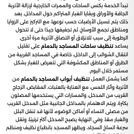
تبدأ الخدمة بكنس الساحات والممرات الخارجية لإزالة الأتربة
الجافة والأوراق وبقايا الغبار المتراكم حول المداخل. بعد
ذلك يتم غسيل الأرضيات حسب نوعها، مع التركيز على الزوايا
ومناطق تجمع الأوساخ، ثم تجفيفها جيدًا حتى لا تتحول
الرطوبة إلى سبب للانزلاق أو التصاق الأتربة مرة أخرى.
يساعد
على تقليل
تنظيف ساحات المساجد بالدمام
انتقال الشوائب إلى الداخل، خاصة في المساجد القريبة من
الطرق أو المناطق المكشوفة التي تتعرض للغبار بشكل
مستمر خلال اليوم.
كما يشمل العمل
من
تنظيف أبواب المساجد بالدمام
الأتربة وآثار اللمس، مع العناية بالعتبات، المقابض، الزجاج
القريب من المدخل، والمسارات التي يستخدمها المصلون
بكثرة. ويتم الاهتمام بالمداخل الجانبية مثل المدخل القريب
من مصلى النساء أو أماكن الوضوء، لأنها قد تنقل البلل
والغبار معًا. وفي النهاية يصبح المدخل أكثر ترتيبًا، وتقل
سرعة اتساخ السجاد، ويظهر المسجد بانطباع نظيف ومنظم