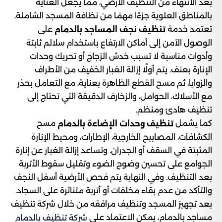
بعد الانتهاء من التنظيف الأرضي، مما يجعل العناية
بالمناطق العلوية جزءًا مهمًا من نظافة المسجد الشاملة.
تعتمد خدمة
على
تنظيف نجف المساجد
بالدمام
الوصول الآمن إلى أماكن الارتفاع باستخدام سلالم ثابتة
وأدوات مناسبة لا تسبب خدش الزجاج أو تحريك وحدات
الإنارة بعنف. يتم أولًا إزالة الغبار الخفيف من الأطراف
والزوايا، ثم مسح القطع الظاهرة بعناية، مع التعامل بحذر
مع الأسلاك، الحوامل، والزخارف الدقيقة التي تحتاج إلى
تنظيف هادئ ومنظم.
كما يشمل
مسح
تنظيف وحدات الإضاءة بالدمام
الكشافات، المصابيح الخارجية، الإطارات، ومحيط الإنارة
المثبتة في السقف أو الجدران. وتساعد إزالة الغبار عن إنارة
الجوامع على تحسين وضوح الضوء وتقليل سقوط الأتربة
بعد التنظيف. وفي النهاية يتم فحص الأرضية أسفل النجف
والتأكد من عدم بقاء مخلفات أو أتربة متناثرة على السجاد.
بعد تجهيز المسجد وتنظيف مرافقه من خلال شركة تنظيف
مساجد بالدمام، يمكن الاعتماد على
شركة تنظيف بالدمام