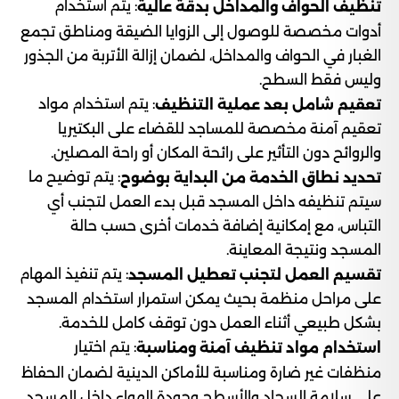
: يتم استخدام
تنظيف الحواف والمداخل بدقة عالية
أدوات مخصصة للوصول إلى الزوايا الضيقة ومناطق تجمع
الغبار في الحواف والمداخل، لضمان إزالة الأتربة من الجذور
وليس فقط السطح.
: يتم استخدام مواد
تعقيم شامل بعد عملية التنظيف
تعقيم آمنة مخصصة للمساجد للقضاء على البكتيريا
والروائح دون التأثير على رائحة المكان أو راحة المصلين.
: يتم توضيح ما
تحديد نطاق الخدمة من البداية بوضوح
سيتم تنظيفه داخل المسجد قبل بدء العمل لتجنب أي
التباس، مع إمكانية إضافة خدمات أخرى حسب حالة
المسجد ونتيجة المعاينة.
: يتم تنفيذ المهام
تقسيم العمل لتجنب تعطيل المسجد
على مراحل منظمة بحيث يمكن استمرار استخدام المسجد
بشكل طبيعي أثناء العمل دون توقف كامل للخدمة.
: يتم اختيار
استخدام مواد تنظيف آمنة ومناسبة
منظفات غير ضارة ومناسبة للأماكن الدينية لضمان الحفاظ
على سلامة السجاد والأسطح وجودة الهواء داخل المسجد.