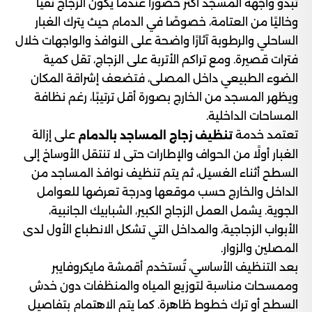
تبدو واجهة المسجد أكثر حضورًا عندما يكون الزجاج نقيًا
وخاليًا من العتامة، خصوصًا في الدمام حيث يترك الغبار
الساحلي والرطوبة آثارًا واضحة على النوافذ والواجهات خلال
فترات قصيرة. ومع تراكم الأتربة على الزجاج، تقل كمية
الضوء الطبيعي داخل المصلى، فتضعف إشراقة المكان
ويظهر المسجد من الخارج بصورة أقل ترتيبًا، رغم نظافة
المساحات الداخلية.
تعتمد خدمة
على إزالة
تنظيف زجاج المساجد بالدمام
الغبار أولًا من الحواف والإطارات حتى لا تنتقل الأوساخ إلى
السطح أثناء الغسيل، ثم يتم تنظيف نوافذ المساجد من
الداخل والخارج حسب موقعها ودرجة تعرضها للعوامل
الجوية. يشمل العمل الزجاج الكبير، الشبابيك الجانبية،
الأبواب الزجاجية، والمداخل التي تشكل الانطباع الأول لدى
المصلين والزوار.
بعد التنظيف الأساسي، تُستخدم أقمشة مايكروفايبر
وممسحات مناسبة لتوزيع المياه والمنظفات دون خدش
السطح أو ترك خطوط ظاهرة. كما يتم الاهتمام بتفاصيل