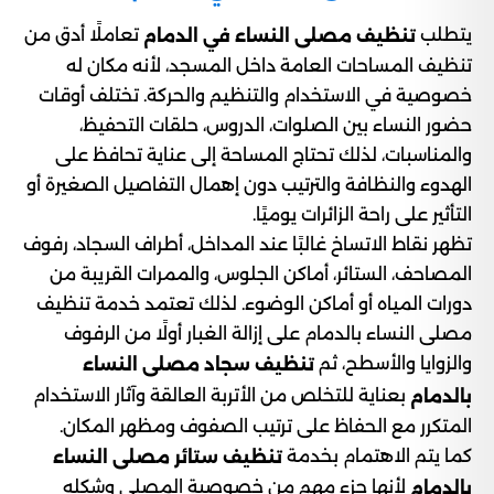
يتطلب
تعاملًا أدق من
تنظيف مصلى النساء في الدمام
تنظيف المساحات العامة داخل المسجد، لأنه مكان له
خصوصية في الاستخدام والتنظيم والحركة. تختلف أوقات
حضور النساء بين الصلوات، الدروس، حلقات التحفيظ،
والمناسبات، لذلك تحتاج المساحة إلى عناية تحافظ على
الهدوء والنظافة والترتيب دون إهمال التفاصيل الصغيرة أو
التأثير على راحة الزائرات يوميًا.
تظهر نقاط الاتساخ غالبًا عند المداخل، أطراف السجاد، رفوف
المصاحف، الستائر، أماكن الجلوس، والممرات القريبة من
دورات المياه أو أماكن الوضوء. لذلك تعتمد خدمة تنظيف
مصلى النساء بالدمام على إزالة الغبار أولًا من الرفوف
والزوايا والأسطح، ثم
تنظيف سجاد مصلى النساء
بعناية للتخلص من الأتربة العالقة وآثار الاستخدام
بالدمام
المتكرر مع الحفاظ على ترتيب الصفوف ومظهر المكان.
كما يتم الاهتمام بخدمة
تنظيف ستائر مصلى النساء
لأنها جزء مهم من خصوصية المصلى وشكله
بالدمام