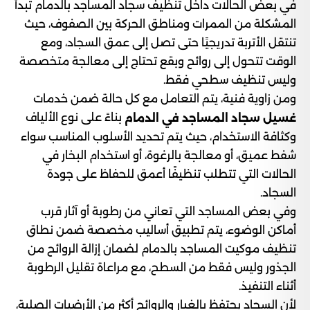
في بعض الحالات داخل تنظيف سجاد المساجد بالدمام تبدأ
المشكلة من الممرات ومناطق الحركة بين الصفوف، حيث
تنتقل الأتربة تدريجيًا حتى تصل إلى عمق السجاد، ومع
الوقت تتحول إلى روائح وبقع تحتاج إلى معالجة متخصصة
وليس تنظيف سطحي فقط.
ومن زاوية فنية، يتم التعامل مع كل حالة ضمن خدمات
بناءً على نوع الألياف
غسيل سجاد المساجد في الدمام
وكثافة الاستخدام، حيث يتم تحديد الأسلوب المناسب سواء
شفط عميق، أو معالجة بالرغوة، أو استخدام البخار في
الحالات التي تتطلب تنظيفًا أعمق للحفاظ على جودة
السجاد.
وفي بعض المساجد التي تعاني من رطوبة أو آثار قرب
أماكن الوضوء، يتم تطبيق أساليب مخصصة ضمن نطاق
تنظيف موكيت المساجد بالدمام لضمان إزالة الروائح من
الجذور وليس فقط من السطح، مع مراعاة تقليل الرطوبة
أثناء التنفيذ.
لأن السجاد يحتفظ بالغبار والروائح أكثر من الأرضيات الصلبة،